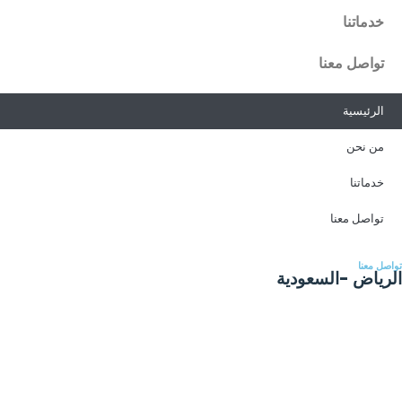
خدماتنا
تواصل معنا
الرئيسية
من نحن
خدماتنا
تواصل معنا
تواصل معنا
الرياض -السعودية
info@sahih.med.sa
920014373